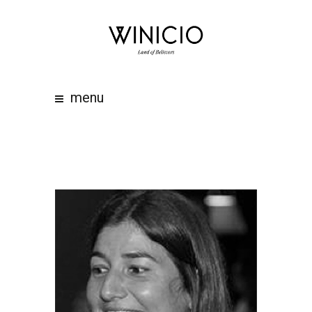
home
about
work
menu
clients
team
awards
contacts