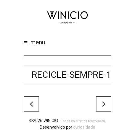
home
about
work
menu
clients
team
awards
RECICLE-SEMPRE-1
contacts
©2026 WINICIO
.
- Todos os direitos reservados
Desenvolvido por
curiosidade