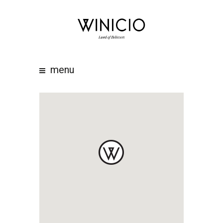
home
about
work
menu
clients
team
awards
contacts