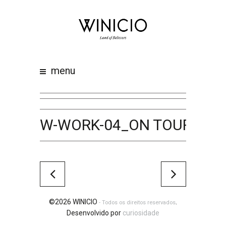
home
about
work
menu
clients
team
awards
W-WORK-04_ON TOUR
contacts
©2026 WINICIO
.
- Todos os direitos reservados
Desenvolvido por
curiosidade