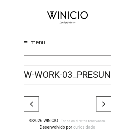
home
about
work
menu
clients
team
awards
W-WORK-03_PRESUNTOS_
contacts
©2026 WINICIO
.
- Todos os direitos reservados
Desenvolvido por
curiosidade