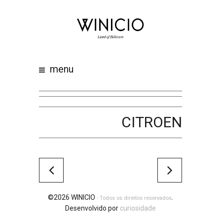
home
about
work
menu
clients
team
awards
CITROEN
contacts
©2026 WINICIO
.
- Todos os direitos reservados
Desenvolvido por
curiosidade