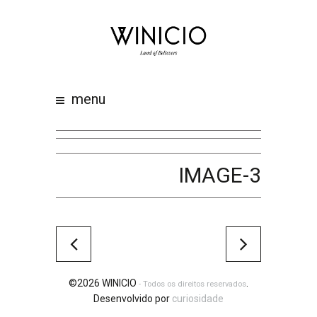
home
about
work
menu
clients
team
awards
IMAGE-3
contacts
©2026 WINICIO
.
- Todos os direitos reservados
Desenvolvido por
curiosidade