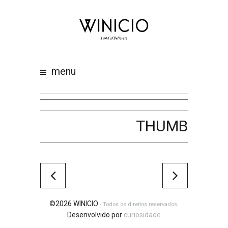
home
about
work
menu
clients
team
awards
THUMB
contacts
©2026 WINICIO
.
- Todos os direitos reservados
Desenvolvido por
curiosidade