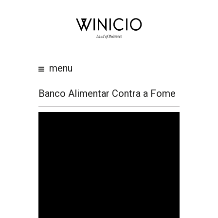
home
about
work
menu
clients
team
Banco Alimentar Contra a Fome
awards
contacts