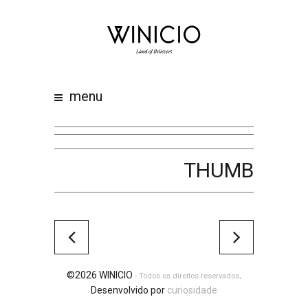
home
about
work
menu
clients
team
awards
THUMB
contacts
©2026 WINICIO
.
- Todos os direitos reservados
Desenvolvido por
curiosidade