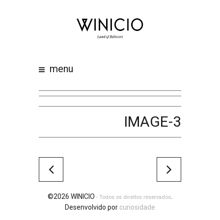
home
about
work
menu
clients
team
awards
IMAGE-3
contacts
©2026 WINICIO
.
- Todos os direitos reservados
Desenvolvido por
curiosidade