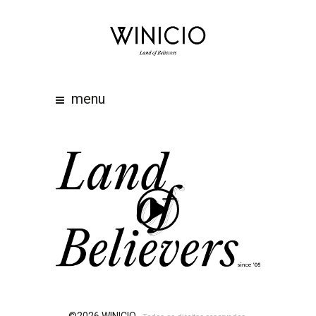
home
about
work
menu
clients
team
awards
contacts