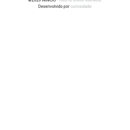
©2026 WINICIO
.
- Todos os direitos reservados
Desenvolvido por
curiosidade