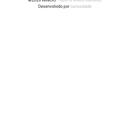
©2026 WINICIO
.
- Todos os direitos reservados
Desenvolvido por
curiosidade