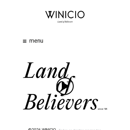
home
about
work
menu
clients
team
awards
contacts