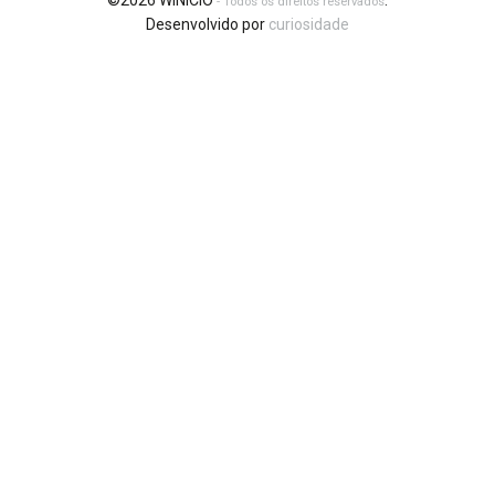
©2026 WINICIO
.
- Todos os direitos reservados
Desenvolvido por
curiosidade