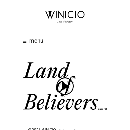
home
about
work
menu
clients
team
awards
contacts