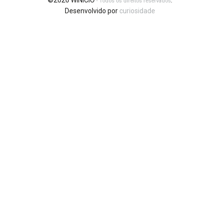
©2026 WINICIO
.
- Todos os direitos reservados
Desenvolvido por
curiosidade