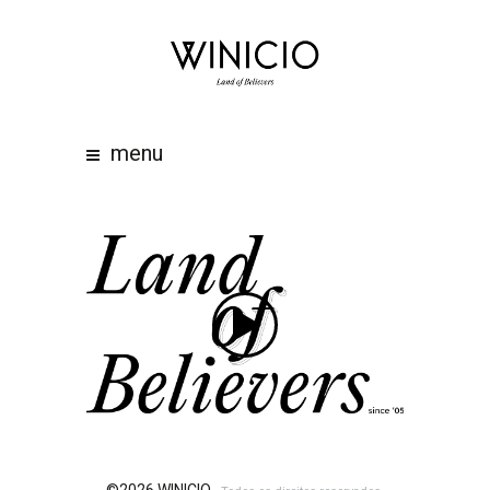
home
about
work
menu
clients
team
awards
contacts