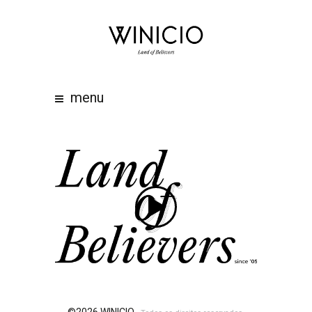
home
about
work
menu
clients
team
awards
contacts