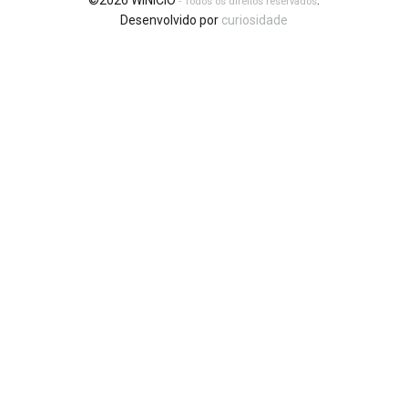
©2026 WINICIO
.
- Todos os direitos reservados
Desenvolvido por
curiosidade