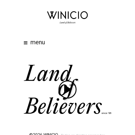
home
about
work
menu
clients
team
awards
contacts