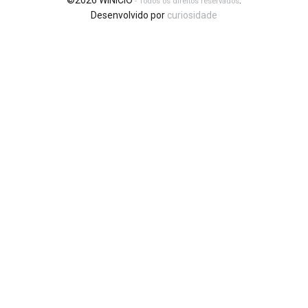
©2026 WINICIO
.
- Todos os direitos reservados
Desenvolvido por
curiosidade