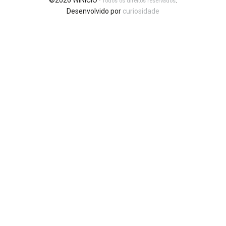
©2026 WINICIO
.
- Todos os direitos reservados
Desenvolvido por
curiosidade