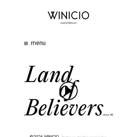
home
about
work
menu
clients
team
awards
contacts