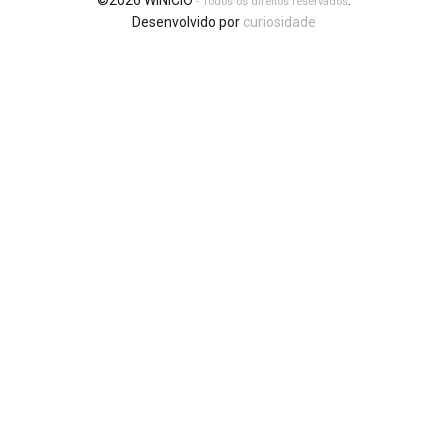
©2026 WINICIO
.
- Todos os direitos reservados
Desenvolvido por
curiosidade