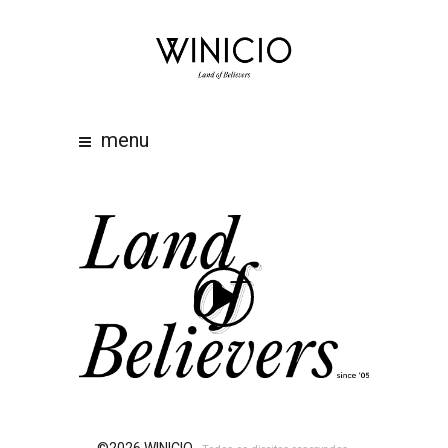
home
about
work
menu
clients
team
awards
contacts