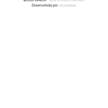
©2026 WINICIO
.
- Todos os direitos reservados
Desenvolvido por
curiosidade