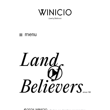
home
about
work
menu
clients
team
awards
contacts