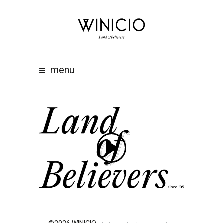
home
about
work
menu
clients
team
awards
contacts