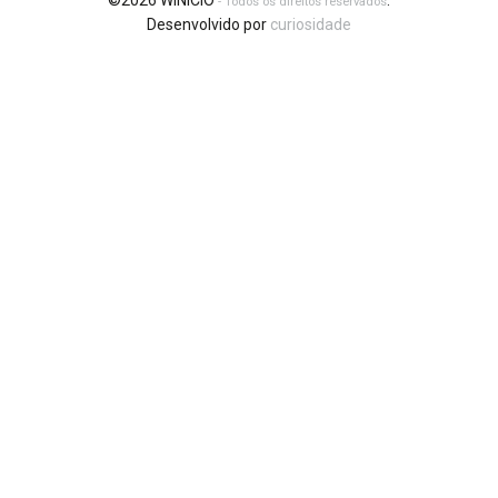
©2026 WINICIO
.
- Todos os direitos reservados
Desenvolvido por
curiosidade