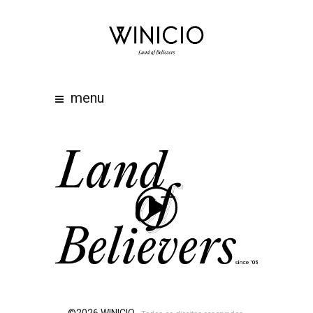
home
about
work
menu
clients
team
awards
contacts