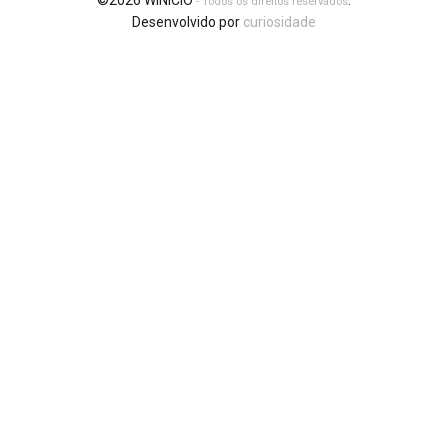
©2026 WINICIO
.
- Todos os direitos reservados
Desenvolvido por
curiosidade