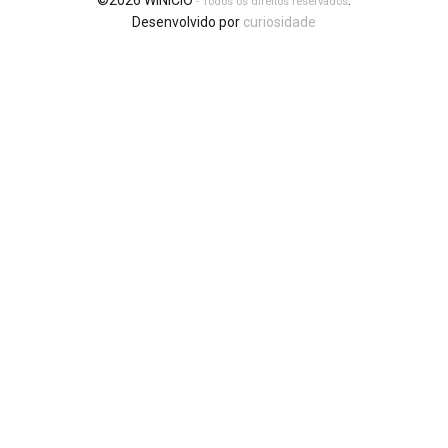
©2026 WINICIO
.
- Todos os direitos reservados
Desenvolvido por
curiosidade