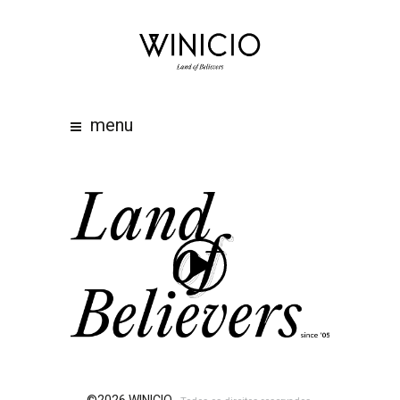
home
about
work
menu
clients
team
awards
contacts