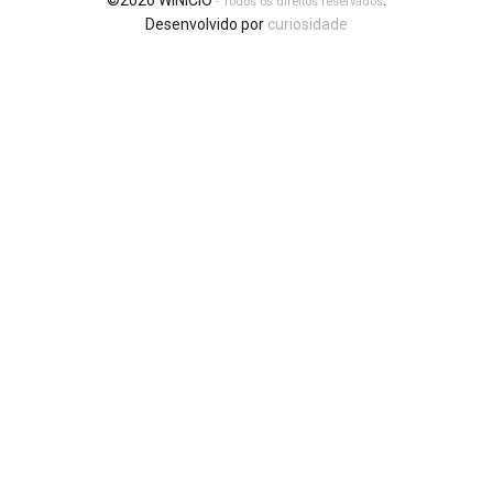
©2026 WINICIO
.
- Todos os direitos reservados
Desenvolvido por
curiosidade