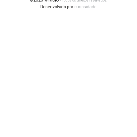
©2026 WINICIO
.
- Todos os direitos reservados
Desenvolvido por
curiosidade