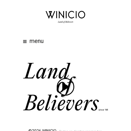
home
about
work
menu
clients
team
awards
contacts