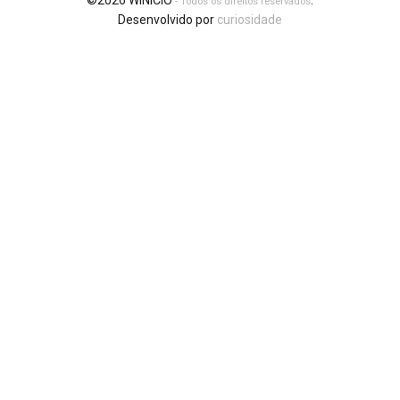
©2026 WINICIO
.
- Todos os direitos reservados
Desenvolvido por
curiosidade