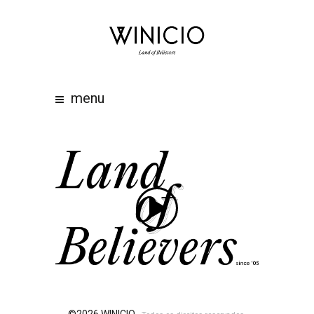
home
about
work
menu
clients
team
awards
contacts